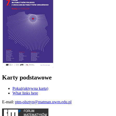
Karty podstawowe
Pokaż
(aktywna karta)
What links here
E-mail:
ptm-olsztyn@matman.uwm.edu.pl