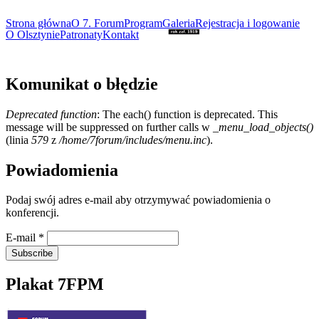
Strona główna
O 7. Forum
Program
Galeria
Rejestracja i logowanie
O Olsztynie
Patronaty
Kontakt
Komunikat o błędzie
Deprecated function
: The each() function is deprecated. This
message will be suppressed on further calls w
_menu_load_objects()
(linia
579
z
/home/7forum/includes/menu.inc
).
Powiadomienia
Podaj swój adres e-mail aby otrzymywać powiadomienia o
konferencji.
E-mail
*
Plakat 7FPM