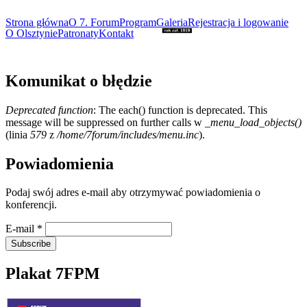
Strona główna
O 7. Forum
Program
Galeria
Rejestracja i logowanie
O Olsztynie
Patronaty
Kontakt
Komunikat o błędzie
Deprecated function
: The each() function is deprecated. This
message will be suppressed on further calls w
_menu_load_objects()
(linia
579
z
/home/7forum/includes/menu.inc
).
Powiadomienia
Podaj swój adres e-mail aby otrzymywać powiadomienia o
konferencji.
E-mail
*
Plakat 7FPM