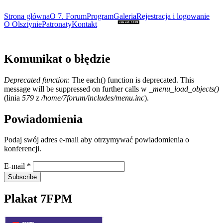
Strona główna
O 7. Forum
Program
Galeria
Rejestracja i logowanie
O Olsztynie
Patronaty
Kontakt
Komunikat o błędzie
Deprecated function
: The each() function is deprecated. This
message will be suppressed on further calls w
_menu_load_objects()
(linia
579
z
/home/7forum/includes/menu.inc
).
Powiadomienia
Podaj swój adres e-mail aby otrzymywać powiadomienia o
konferencji.
E-mail
*
Plakat 7FPM