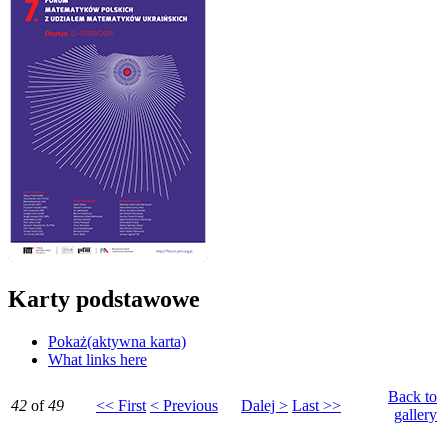
Karty podstawowe
Pokaż
(aktywna karta)
What links here
Back to
42
of
49
<< First
< Previous
Dalej >
Last >>
gallery