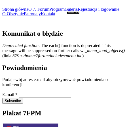
Strona główna
O 7. Forum
Program
Galeria
Rejestracja i logowanie
O Olsztynie
Patronaty
Kontakt
Komunikat o błędzie
Deprecated function
: The each() function is deprecated. This
message will be suppressed on further calls w
_menu_load_objects()
(linia
579
z
/home/7forum/includes/menu.inc
).
Powiadomienia
Podaj swój adres e-mail aby otrzymywać powiadomienia o
konferencji.
E-mail
*
Plakat 7FPM