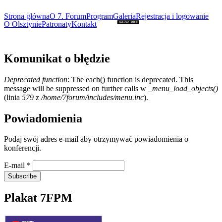
Strona główna
O 7. Forum
Program
Galeria
Rejestracja i logowanie
O Olsztynie
Patronaty
Kontakt
Komunikat o błędzie
Deprecated function
: The each() function is deprecated. This
message will be suppressed on further calls w
_menu_load_objects()
(linia
579
z
/home/7forum/includes/menu.inc
).
Powiadomienia
Podaj swój adres e-mail aby otrzymywać powiadomienia o
konferencji.
E-mail
*
Plakat 7FPM